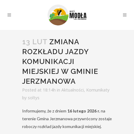
13 LUT
ZMIANA
ROZKŁADU JAZDY
KOMUNIKACJI
MIEJSKIEJ W GMINIE
JERZMANOWA
Posted at 18:14h
in
Aktualności
,
Komunikaty
by
soltys
Informujemy, że z dniem
16 lutego 2026 r.
na
terenie Gmina Jerzmanowa przywrócony zostaje
roboczy rozkład jazdy komunikacji miejskiej.