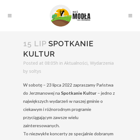
15 LIP
SPOTKANIE
KULTUR
Posted at 08:05h
in
Aktualności
,
Wydarzenia
by
soltys
W sobotę – 23 lipca 2022 zapraszamy Państwa
do Jerzmanowej na
Spotkanie Kultur
– jedno z
największych wydarzeń w naszej gminie o
ciekawym i różnorodnym programie
przyciągającym zawsze wielu
zainteresowanych.
To niezwykłe koncerty ze specjalnie dobranym