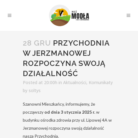
28 GRU
PRZYCHODNIA
W JERZMANOWEJ
ROZPOCZYNA SWOJĄ
DZIAŁALNOŚĆ
Posted at 20:00h
in
Aktualności
,
Komunikaty
by
soltys
Szanowni Mieszkańcy, informujemy, że
począwszy
od dnia 3 stycznia 2025 r.
w
budynku ośrodka zdrowia przy ul. Lipowej 4A w
Jerzmanowej rozpoczyna swoją działalność
nasza Przychodnia.