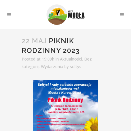
22 MAJ
PIKNIK
RODZINNY 2023
Posted at 19:09h
in
Aktualności
,
Bez
kategorii
,
Wydarzenia
by
soltys