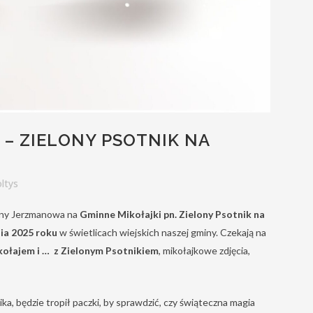
 – ZIELONY PSOTNIK NA
ltys
iny Jerzmanowa na
Gminne Mikołajki pn. Zielony Psotnik na
ia 2025 roku
w świetlicach wiejskich naszej gminy. Czekają na
kołajem i …
z
Zielonym Psotnikiem
, mikołajkowe zdjęcia,
ka, będzie tropił paczki, by sprawdzić, czy świąteczna magia