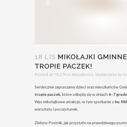
18 LIS
MIKOŁAJKI GMINNE
TROPIE PACZEK!
Posted at 18:27h
in
Aktualności
,
Wydarzenia
by
so
Serdecznie zapraszamy dzieci oraz mieszkańców Gm
tropie paczek
, które odbędą się w dniach
6–7 grudn
Was mikołajkowe atrakcje, w tym spotkanie z
św. Mi
warsztaty i poczęstunek.
Zielony Psotnik, jak przystało na prawdziwego psotni