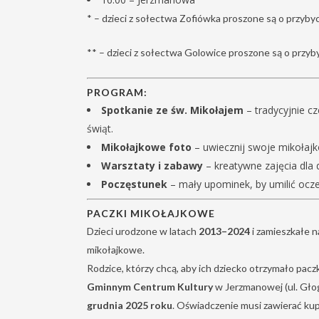
* – dzieci z sołectwa Zofiówka proszone są o przybyc
** – dzieci z sołectwa Golowice proszone są o przyby
PROGRAM:
Spotkanie ze św. Mikołajem
– tradycyjnie c
świąt.
Mikołajkowe foto
– uwiecznij swoje mikołaj
Warsztaty i zabawy
– kreatywne zajęcia dla d
Poczęstunek
– mały upominek, by umilić ocze
PACZKI MIKOŁAJKOWE
Dzieci urodzone w latach
2013–2024
i zamieszkałe 
mikołajkowe.
Rodzice, którzy chcą, aby ich dziecko otrzymało pac
Gminnym Centrum Kultury
w Jerzmanowej (ul. Gło
grudnia 2025 roku
. Oświadczenie musi zawierać ku