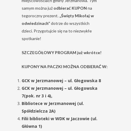
miejscowościach gminy Jerzmanowa. Tym
samym można już
odbierać KUPON
na
tegoroczny prezent.
„Święty Mikołaj w
odwiedzinach”
dotrze do wszystkich
dzieci. Przygotujcie się na to niezwykłe
spotkanie!
SZCZEGÓŁOWY PROGRAM już wkrótce!
KUPONY NA PACZKI MOŻNA ODBIERAĆ W:
GCK w Jerzmanowej – ul. Głogowska 8
GCK w Jerzmanowej – ul.
Głogowska
7(pok. nr 3 i 4),
Bibliotece w Jerzmanowej (ul.
Spółdzielcza 2A)
Filii biblioteki w WDK w Jaczowie (ul.
Główna 1)