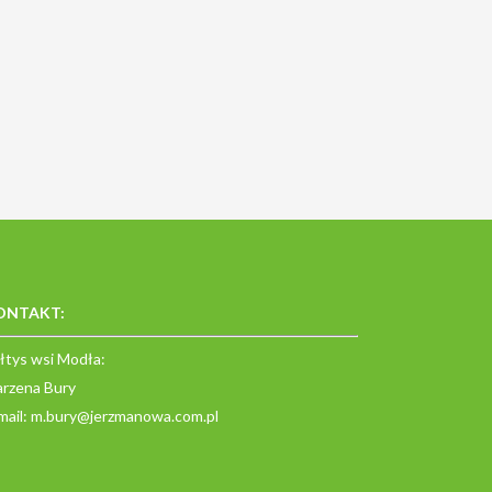
ONTAKT:
łtys wsi Modła:
rzena Bury
mail:
m.bury@jerzmanowa.com.pl