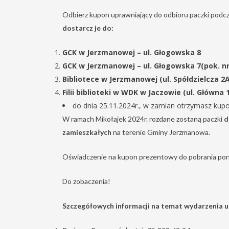
Odbierz kupon uprawniający do odbioru paczki podc
dostarcz je do:
GCK w Jerzmanowej – ul. Głogowska 8
GCK w Jerzmanowej – ul.
Głogowska 7(pok. nr 
Bibliotece w Jerzmanowej (ul. Spółdzielcza 2A
Filii biblioteki w WDK w Jaczowie (ul. Główna 
do dnia 25.11.2024r., w zamian otrzymasz kupo
W ramach Mikołajek 2024r. rozdane zostaną paczki
d
zamieszkałych
na terenie Gminy Jerzmanowa.
Oświadczenie na kupon prezentowy do pobrania poniż
Do zobaczenia!
Szczegółowych informacji na temat wydarzenia ud