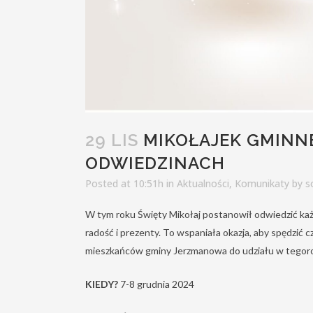
29 LIS
MIKOŁAJEK GMINNE
ODWIEDZINACH
Posted at 10:51h
in
Aktualności
,
Komunikaty
by
s
W tym roku Święty Mikołaj postanowił odwiedzić każ
radość i prezenty. To wspaniała okazja, aby spędzić 
mieszkańców gminy Jerzmanowa do udziału w tegor
KIEDY?
7-8 grudnia 2024