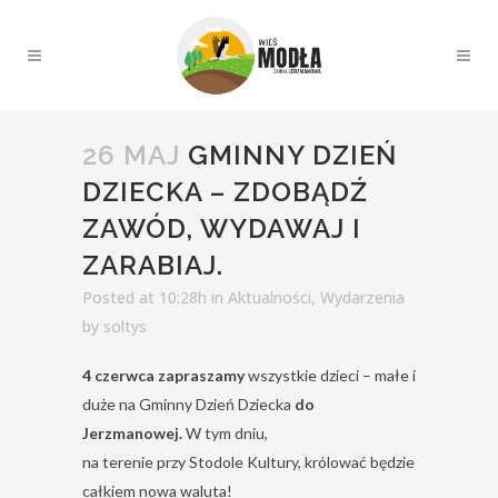
26 MAJ
GMINNY DZIEŃ
DZIECKA – ZDOBĄDŹ
ZAWÓD, WYDAWAJ I
ZARABIAJ.
Posted at 10:28h
in
Aktualności
,
Wydarzenia
by
soltys
4 czerwca zapraszamy
wszystkie dzieci – małe i
duże na Gminny Dzień Dziecka
do
Jerzmanowej.
W tym dniu,
na terenie przy Stodole Kultury, królować będzie
całkiem nowa waluta!