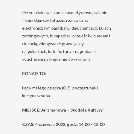
Pełen relaks w salonie kosmetycznym, salonie
fryzjerskim czy tatuażu, rozrywka na
elektronicznym paintballu, dmuchańcach, kulach
zorbingowych, bumperball, przejażdżki quadem i
ciuchcią, zdobywanie prawo jazdy
na gokartach, koło fortuny z nagrodami i
voucherem na kręgielnie do wygrania.
PONAD TO:
kącik małego dziecka (0-3), poczęstunek i
kurtyna wodna
MIEJSCE: Jerzmanowa – Stodoła Kultury
CZAS: 4 czerwca 2022, godz. 14:00 – 18:00