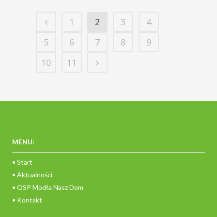
1
2
3
4
5
6
7
8
9
10
11
MENU:
• Start
• Aktualności
• OSP Modła Nasz Dom
• Kontakt