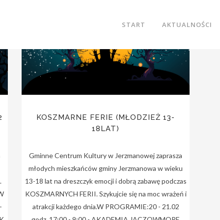
23
Sty
START
AKTUALNOŚCI
2
KOSZMARNE FERIE (MŁODZIEŻ 13-
18LAT)
a
Gminne Centrum Kultury w Jerzmanowej zaprasza
młodych mieszkańców gminy Jerzmanowa w wieku
.
13-18 lat na dreszczyk emocji i dobrą zabawę podczas
.W
KOSZMARNYCH FERII. Szykujcie się na moc wrażeń i
-
atrakcji każdego dnia.W PROGRAMIE:20 - 21.02
DK
godz. 17:00 - 9:00 - AKADEMIA JACZOWMORE