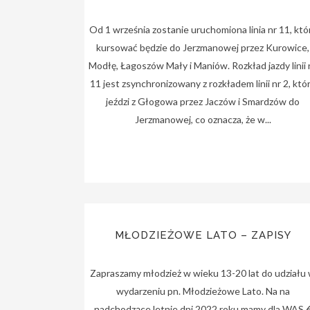
Od 1 września zostanie uruchomiona linia nr 11, któ
kursować będzie do Jerzmanowej przez Kurowice,
Modłę, Łagoszów Mały i Maniów. Rozkład jazdy linii 
11 jest zsynchronizowany z rozkładem linii nr 2, któ
jeździ z Głogowa przez Jaczów i Smardzów do
Jerzmanowej, co oznacza, że w...
MŁODZIEŻOWE LATO – ZAPISY
Zapraszamy młodzież w wieku 13-20 lat do udziału
wydarzeniu pn. Młodzieżowe Lato. Na na
nadchodzące letnie dni 2022 roku mamy dla WAS 