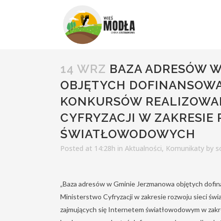
14 WRZ
BAZA ADRESÓW W
OBJĘTYCH DOFINANSOW
KONKURSÓW REALIZOWA
CYFRYZACJI W ZAKRESIE 
ŚWIATŁOWODOWYCH
Posted at 14:28h
in
Aktualności
,
Komunikaty
by
s
„Baza adresów w Gminie Jerzmanowa objętych dofi
Ministerstwo Cyfryzacji w zakresie rozwoju sieci św
zajmujących się Internetem światłowodowym w zakre