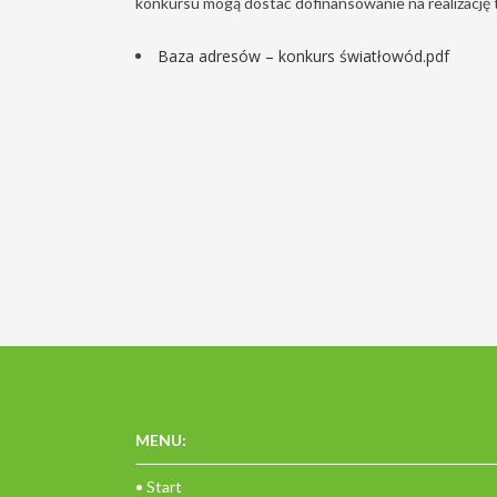
konkursu mogą dostać dofinansowanie na realizację t
Baza adresów – konkurs światłowód.pdf
MENU:
• Start