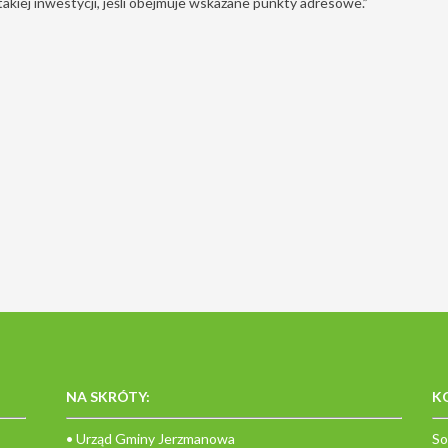
akiej inwestycji, jeśli obejmuje wskazane punkty adresowe.”
NA SKRÓTY:
K
• Urząd Gminy Jerzmanowa
So